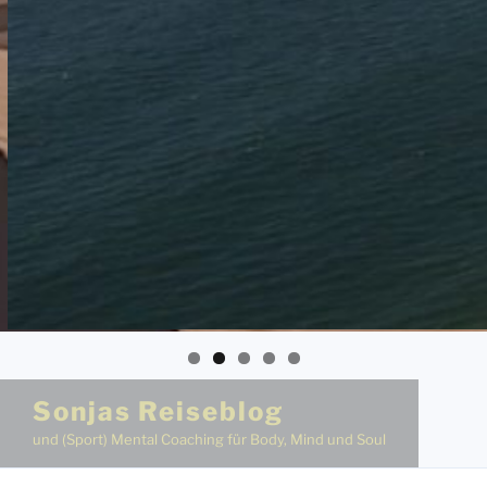
Sonjas Reiseblog
und (Sport) Mental Coaching für Body, Mind und Soul